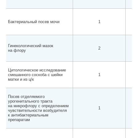
Бактериальный посев мочи
1
Гинекологический мазок
2
на флору
Цитологическое исследование
смешанного соскоба с шейки
1
матки и из ц/к
Посев отделяемого
урогенитального тракта
на микрофлору с определением
1
чувствительности возбудителя
к антибактериальным
препаратам