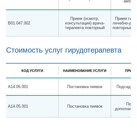
амбула
Прием (осмотр,
Прием гиру
B01.047.002
консультация) врача-
лечебно-диаг
терапевта повторный
повторный, 
Стоимость услуг гирудотерапевта
КОД УСЛУГИ
НАИМЕНОВАНИЕ УСЛУГИ
ПРИМЕ
A14.05.001
Постановка пиявок
Подсадка д
Подса
A14.05.001
Постановка пиявок
дополнител