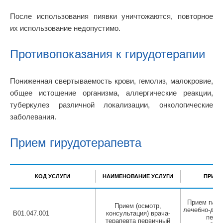
После использования пиявки уничтожаются, повторное
их использование недопустимо.
Противопоказания к гирудотерапии
Пониженная свертываемость крови, гемолиз, малокровие,
общее истощение организма, аллергические реакции,
туберкулез различной локализации, онкологические
заболевания.
Прием гирудотерапевта
КОД УСЛУГИ
НАИМЕНОВАНИЕ УСЛУГИ
ПРИМЕ
Прием гиру
Прием (осмотр,
лечебно-диаг
B01.047.001
консультация) врача-
перви
терапевта первичный