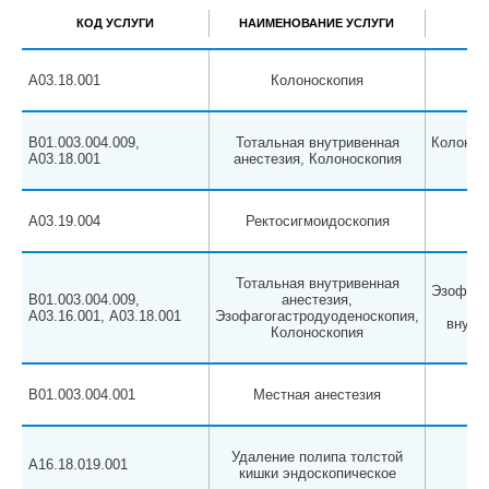
КОД УСЛУГИ
НАИМЕНОВАНИЕ УСЛУГИ
A03.18.001
Колоноскопия
B01.003.004.009,
Тотальная внутривенная
Колонос
A03.18.001
анестезия, Колоноскопия
A03.19.004
Ректосигмоидоскопия
Тотальная внутривенная
Эзофаго
B01.003.004.009,
анестезия,
+ 
А03.16.001, A03.18.001
Эзофагогастродуоденоскопия,
внутр
Колоноскопия
B01.003.004.001
Местная анестезия
Удаление полипа толстой
A16.18.019.001
кишки эндоскопическое