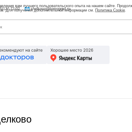
тавления вам лучшего пользовательского опыта на нашем сайте. Продол
5)127-72-02
shelkovo@tomograd.ru
лов. Для получения дополнительной информации см.
Политика Cookie
.
Щелково