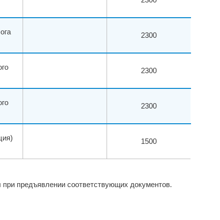
ога
2300
ого
2300
ого
2300
ция)
1500
ы при предъявлении соответствующих документов.