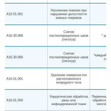
Наложение повязки при
A15.01.001
нарушении целостности
кожных покровов
Снятие
A16.30.069
послеоперационных швов
* до 3
(лигатур)
Снятие
*каждый п
A16.30.069
послеоперационных швов
свыш
(лигатур)
Удаление поверхностно
A16.01.001
расположенного
инородного тела
Хирургическая обработка
Первичная х
A16.01.004
раны или
обработка о
инфицированной ткани
ожогов 1-