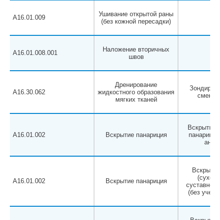
Ушивание открытой раны
A16.01.009
(без кожной пересадки)
Наложение вторичных
A16.01.008.001
швов
Дренирование
Зондирова
A16.30.062
жидкостного образования
смена 
мягких тканей
Вскрытие 
A16.01.002
Вскрытие панариция
панариция 
анест
Вскрытие
(сухожи
A16.01.002
Вскрытие панариция
суставного
(без учета