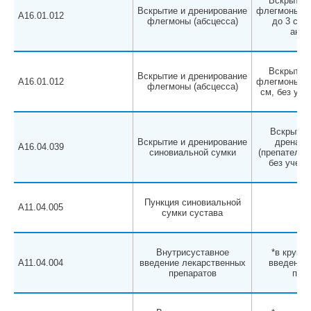
Вскрытие 
Вскрытие и дренирование
флегмоны, г
A16.01.012
флегмоны (абсцесса)
до 3 см, 
анес
Вскрытие 
Вскрытие и дренирование
A16.01.012
флегмоны, г
флегмоны (абсцесса)
см, без уче
Вскрытие,
Вскрытие и дренирование
дренаж 
A16.04.039
синовиальной сумки
(препателля
без учета
Пункция синовиальной
A11.04.005
сумки сустава
Внутрисуставное
*в крупны
A11.04.004
введение лекарственных
введение 
препаратов
паци