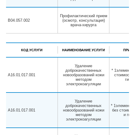
Профилактический прием
B04.057.002
(осмотр, консультация)
врача-хирурга
КОД УСЛУГИ
НАИМЕНОВАНИЕ УСЛУГИ
ПРИМЕ
Удаление
доброкачественных
* 1элемент д
A16.01.017.001
новообразований кожи
стоимости 
методом
гисто
электрокоагуляции
Удаление
доброкачественных
* 1элемент от
A16.01.017.001
новообразований кожи
без стоимос
методом
и гист
электрокоагуляции