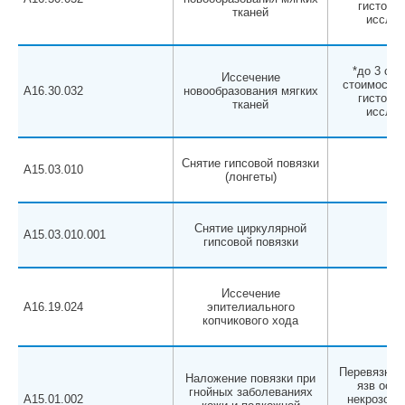
гистолог
тканей
исслед
*до 3 см,
Иссечение
стоимости 
A16.30.032
новообразования мягких
гистолог
тканей
исслед
Снятие гипсовой повязки
A15.03.010
(лонгеты)
Снятие циркулярной
A15.03.010.001
гипсовой повязки
Иссечение
A16.19.024
эпителиального
копчикового хода
Перевязка 
Наложение повязки при
язв осл
гнойных заболеваниях
A15.01.002
некрозом,