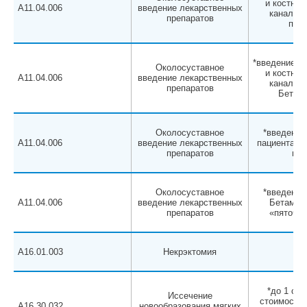
и костно-
A11.04.006
введение лекарственных
каналы п
препаратов
паци
*введение в
Околосуставное
и костно-
A11.04.006
введение лекарственных
каналы с
препаратов
Бетаме
Околосуставное
*введение
A11.04.006
введение лекарственных
пациента пр
препаратов
шпо
Околосуставное
*введение
A11.04.006
введение лекарственных
Бетамета
препаратов
«пяточно
A16.01.003
Некрэктомия
*до 1 см,
Иссечение
стоимости 
A16.30.032
новообразования мягких