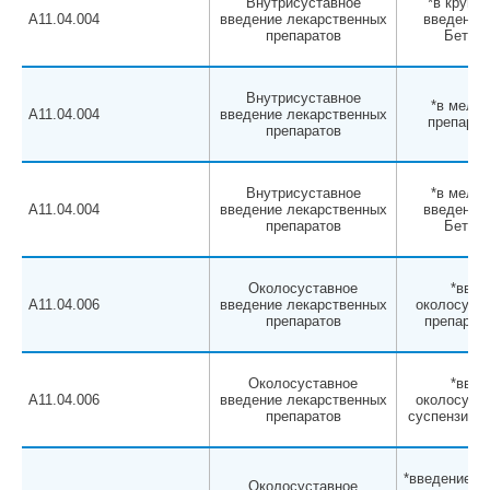
Внутрисуставное
*в крупны
A11.04.004
введение лекарственных
введение 
препаратов
Бетаме
Внутрисуставное
*в мелки
A11.04.004
введение лекарственных
препарат
препаратов
Внутрисуставное
*в мелки
A11.04.004
введение лекарственных
введение 
препаратов
Бетаме
Околосуставное
*введ
A11.04.006
введение лекарственных
околосуста
препаратов
препарата
Околосуставное
*введ
A11.04.006
введение лекарственных
околосуста
препаратов
суспензии Б
*введение в
Околосуставное