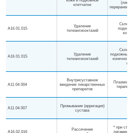
кожи и подкожной
(лимфо
клетчатки
перираневым
Склеро
Удаление
A16.01.015
подкожн
телеангиоэктазий
конеч
Склеро
Удаление
подкожных в
A16.01.015
телеангиоэктазий
конечности
гол
Внутрисуставное
Плазмолиф
A11.04.004
введение лекарственных
терапия (
препаратов
Промывание (ирригация)
A11.04.007
сустава
* при сте
Рассечение
A16.02.016
лигаментит