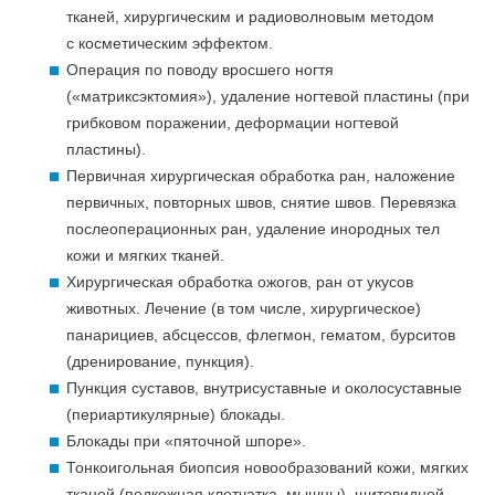
тканей, хирургическим и радиоволновым методом
с косметическим эффектом.
Операция по поводу вросшего ногтя
(«матриксэктомия»), удаление ногтевой пластины (при
грибковом поражении, деформации ногтевой
пластины).
Первичная хирургическая обработка ран, наложение
первичных, повторных швов, снятие швов. Перевязка
послеоперационных ран, удаление инородных тел
кожи и мягких тканей.
Хирургическая обработка ожогов, ран от укусов
животных. Лечение (в том числе, хирургическое)
панарициев, абсцессов, флегмон, гематом, бурситов
(дренирование, пункция).
Пункция суставов, внутрисуставные и околосуставные
(периартикулярные) блокады.
Блокады при «пяточной шпоре».
Тонкоигольная биопсия новообразований кожи, мягких
тканей (подкожная клетчатка, мышцы), щитовидной