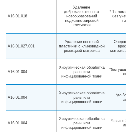
Удаление
доброкачественных
* 1 элемент 
A16.01.018
новообразований
без учета 
подкожно-жировой
гисто
клетчатки
Удаление ногтевой
Операции 
A16.01.027.001
пластинки с клиновидной
вросшег
резекцией матрикса
матриксэкто
Хирургическая обработка
*без ушивани
A16.01.004
раны или
анес
инфицированной ткани
Хирургическая обработка
*до 3см, 
A16.01.004
раны или
анес
инфицированной ткани
Хирургическая обработка
*свыше 3 см
A16.01.004
раны или
анес
инфицированной ткани