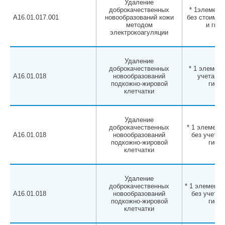
Удаление
доброкачественных
* 1элемент 
A16.01.017.001
новообразований кожи
без стоимос
методом
и гист
электрокоагуляции
Удаление
доброкачественных
* 1 элемент
A16.01.018
новообразований
учета ан
подкожно-жировой
гисто
клетчатки
Удаление
доброкачественных
* 1 элемент 
A16.01.018
новообразований
без учета 
подкожно-жировой
гисто
клетчатки
Удаление
доброкачественных
* 1 элемент о
A16.01.018
новообразований
без учета 
подкожно-жировой
гисто
клетчатки