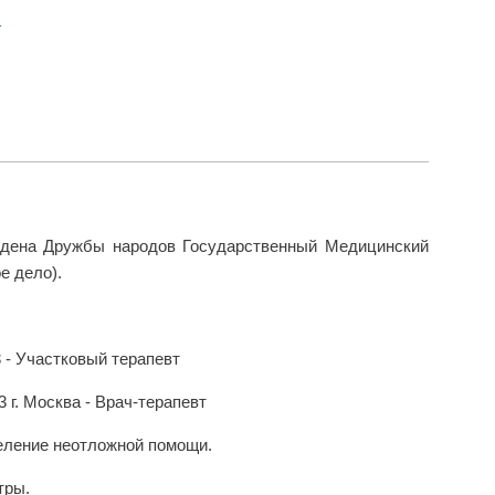
т
Ордена Дружбы народов Государственный Медицинский
е дело).
- Участковый терапевт
г. Москва - Врач-терапевт
деление неотложной помощи.
тры.