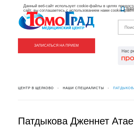
Данный веб-сайт использует cookie-файлы в целях предос
8(49
сайт, вы соглашаетесь с использованием нами cookie-фай
ЗАПИСАТЬСЯ НА ПРИЕМ
ЦЕНТР В ЩЕЛКОВО
НАШИ СПЕЦИАЛИСТЫ
ПАТДЫКОВ
Патдыкова Дженнет Атае