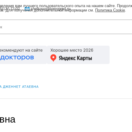
тавления вам лучшего пользовательского опыта на нашем сайте. Продол
5)127-72-02
shelkovo@tomograd.ru
лов. Для получения дополнительной информации см.
Политика Cookie
.
А ДЖЕННЕТ АТАЕВНА
вна