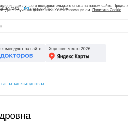
тавления вам лучшего пользовательского опыта на нашем сайте. Продол
5)127-72-02
shelkovo@tomograd.ru
лов. Для получения дополнительной информации см.
Политика Cookie
.
 ЕЛЕНА АЛЕКСАНДРОВНА
ндровна