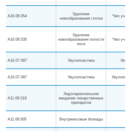
Удаление
A16.08.054
*без учета
новообразования глотки
Удаление
A16.08.035
новообразования полости
*без учета
носа
A16.07.087
Увулопластика
Увуло
A16.07.087
Увулопластика
Увулопало
Эндоларингеальное
A11.08.019
введение лекарственных
препаратов
A11.08.005
Внутриносовые блокады