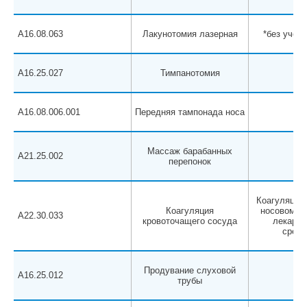
A16.08.063
Лакунотомия лазерная
*без учета
A16.25.027
Тимпанотомия
A16.08.006.001
Передняя тампонада носа
Массаж барабанных
A21.25.002
перепонок
Коагуляция 
Коагуляция
носовом кр
A22.30.033
кровоточащего сосуда
лекарст
средс
Продувание слуховой
A16.25.012
трубы