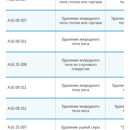
тела глотки или гортани
тела 
Удаление инородного
Удаление 
A16.08.007
тела глотки или гортани
тела г
Удаление инородного
A16.08.011
тела носа
Удаление инородного
A16.25.008
тела из слухового
отверстия
Удаление инородного
Удаление 
A16.08.011
тела носа
там
Удаление инородного
Удаление
A16.08.011
тела носа
там
A16.25.007
Удаление ушной серы
*1 ст