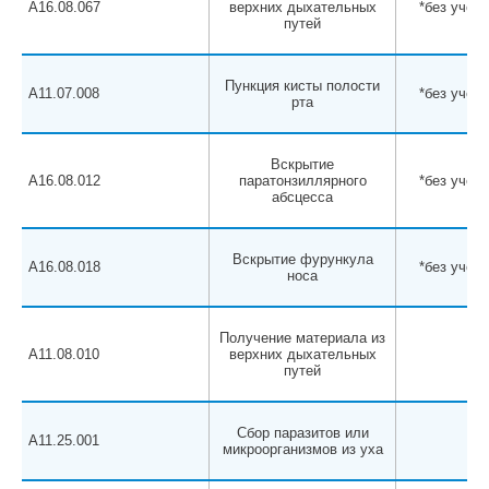
A16.08.067
верхних дыхательных
*без учета
путей
Пункция кисты полости
A11.07.008
*без учета
рта
Вскрытие
A16.08.012
паратонзиллярного
*без учета
абсцесса
Вскрытие фурункула
A16.08.018
*без учета
носа
Получение материала из
A11.08.010
верхних дыхательных
путей
Сбор паразитов или
A11.25.001
микроорганизмов из уха