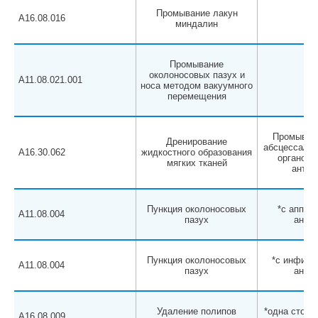
Промывание лакун
A16.08.016
миндалин
Промывание
околоносовых пазух и
A11.08.021.001
носа методом вакуумного
перемещения
Промывани
Дренирование
абсцесса/ге
A16.30.062
жидкостного образования
органов 
мягких тканей
антис
Пункция околоносовых
*с аппли
A11.08.004
пазух
анест
Пункция околоносовых
*с инфиль
A11.08.004
пазух
анест
Удаление полипов
*одна сторон
A16.08.009