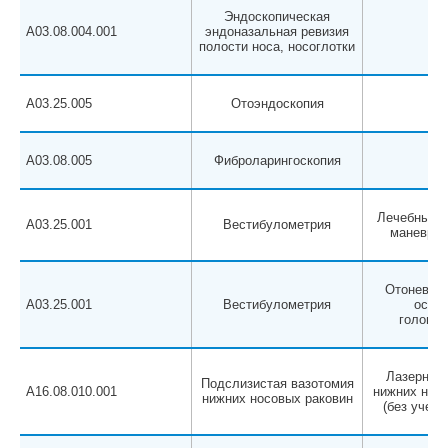
Эндоскопическая
A03.08.004.001
эндоназальная ревизия
полости носа, носоглотки
A03.25.005
Отоэндоскопия
A03.08.005
Фиброларингоскопия
Лечебные п
A03.25.001
Вестибулометрия
маневры 
Отоневрол
A03.25.001
Вестибулометрия
осмот
головок
Лазерная 
Подслизистая вазотомия
A16.08.010.001
нижних носо
нижних носовых раковин
(без учета