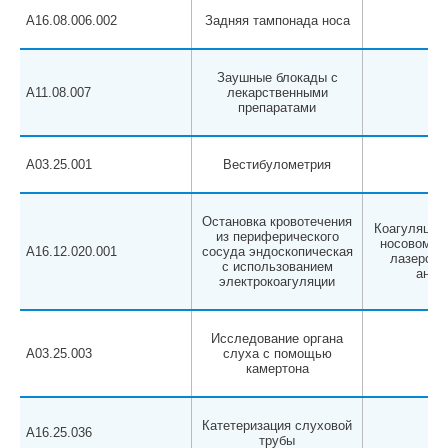
A16.08.006.002
Задняя тампонада носа
Заушные блокады с
A11.08.007
лекарственными
препаратами
A03.25.001
Вестибулометрия
Остановка кровотечения
Коагуляция 
из периферического
носовом кр
A16.12.020.001
сосуда эндоскопическая
лазером (
с использованием
анест
электрокоагуляции
Исследование органа
A03.25.003
слуха с помощью
камертона
Катетеризация слуховой
A16.25.036
трубы