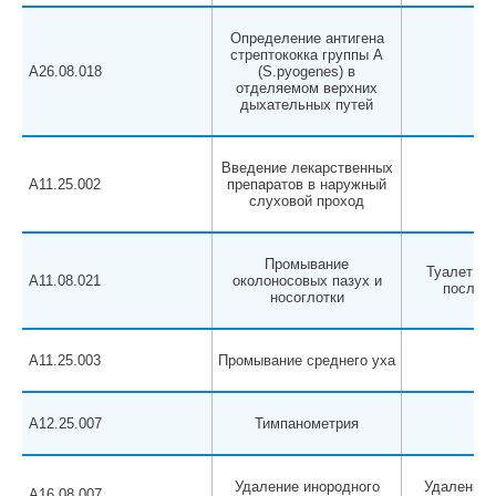
Определение антигена
стрептококка группы A
A26.08.018
(S.pyogenes) в
отделяемом верхних
дыхательных путей
Введение лекарственных
A11.25.002
препаратов в наружный
слуховой проход
Промывание
Туалет по
A11.08.021
околоносовых пазух и
после о
носоглотки
A11.25.003
Промывание среднего уха
A12.25.007
Тимпанометрия
Удаление инородного
Удаление 
A16.08.007