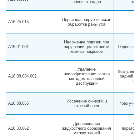
носовых ходов
анес
Первичная хирургическая
A16.25.015
обработка раны уха
Наложение повязки при
A15.01.001
нарушении целостности
Перевязка 
кожных покровов
Удаление
Коагуляция
новообразования глотки
A16.08.054.002
задней сте
методом лазерной
лаз
деструкции
Иссечение синехий и
A16.08.055
*без учета
атрезий носа
Дренирование
Рев
A16.30.062
жидкостного образования
паратонз
мягких тканей
абсц