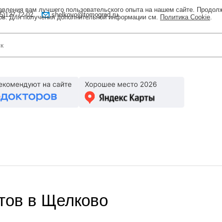
тавления вам лучшего пользовательского опыта на нашем сайте. Продол
5)127-72-02
shelkovo@tomograd.ru
лов. Для получения дополнительной информации см.
Политика Cookie
.
тов в Щелково